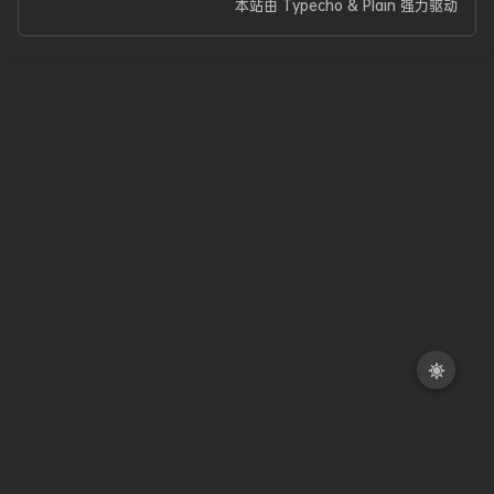
本站由
Typecho
&
Plain
强力驱动