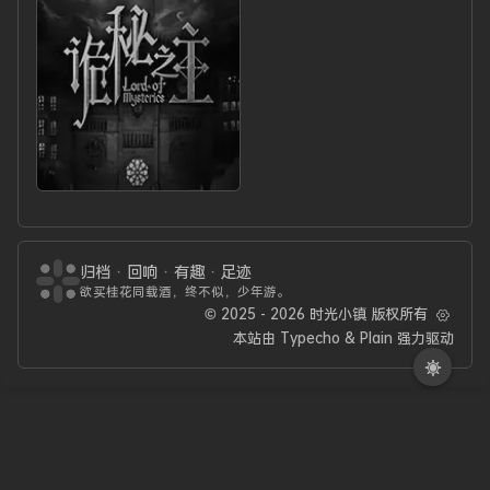
诡秘之主
上映时间：
2025-02-27
归档
·
回响
·
有趣
·
足迹
★
★
★
★
★
4.5
欲买桂花同载酒，终不似，少年游。
作者：爱潜水的
乌贼
© 2025 - 2026 时光小镇 版权所有
演播：
本站由
Typecho
&
Plain
强力驱动
8082Audio