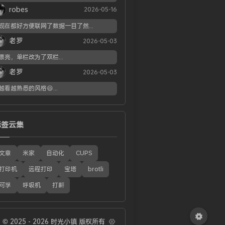
robes
2026-05-16
现在都好方便联网了数据一目了然...
老罗
2026-05-03
漂亮，单栏改为了双栏...
老罗
2026-05-03
越看越熟悉的风格😄...
标签云集
文章
米家
自动化
CUPS
打印机
远程打印
宝塔
brotli
可孚
呼吸机
打鼾
© 2025 - 2026 时光小镇 版权所有