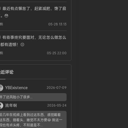
最近有点懈怠了，赶紧减肥，馋了扇
。😳
熊
05-28 13:13
有些事终究要面对，无论怎么做怎么
都有遗憾！😔
熊
05-25 22:00
最近评论
YBExistence
2026-07-09
带了还风险小了很多...
流年啊
2026-05-24
前几年在视频上看到过这东西，感觉戴着
这东西，箍着头，睡觉不太方便😂 我这一
段也有点头疼，不知道是不...