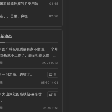
米家智能插座的另类用法
04-15
布丁、芒果、鼻嘎
02-20
最新动态
国产呼吸机质量有点不靠谱，一个月
加热板就不工作了，表示拒绝返修，要
换新要么退货，其实用起来还行的....
熊
06-21 18:26
一河之隔，跨省了。
1图
熊
05-30 14:04
大山深处的高铁站-🚝东岔
1图
站。
熊
05-30 11:51