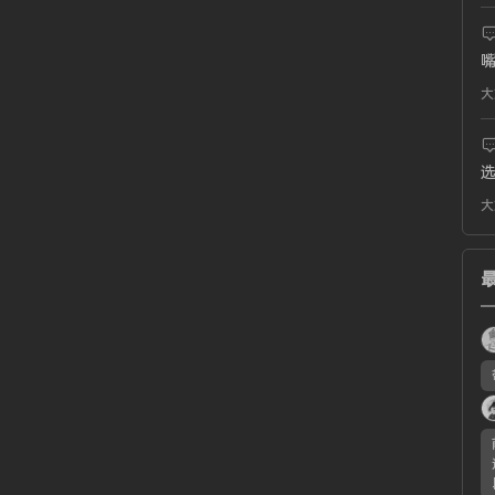
嘴
大
选
大