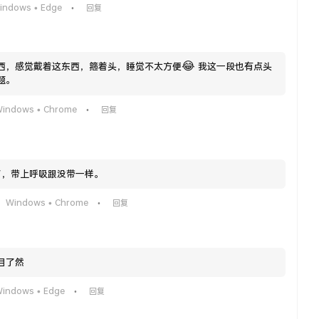
indows • Edge
回复
•
😂
西，感觉戴着这东西，箍着头，睡觉不太方便
我这一段也有点头
题。
indows • Chrome
回复
•
了，带上呼吸跟没带一样。
Windows • Chrome
回复
•
目了然
indows • Edge
回复
•