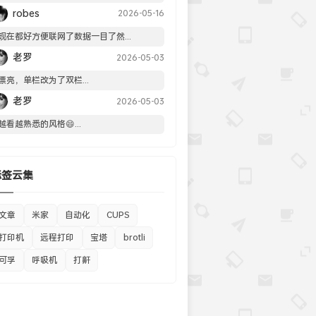
robes
2026-05-16
现在都好方便联网了数据一目了然...
老罗
2026-05-03
漂亮，单栏改为了双栏...
老罗
2026-05-03
越看越熟悉的风格😄...
标签云集
文章
米家
自动化
CUPS
打印机
远程打印
宝塔
brotli
可孚
呼吸机
打鼾