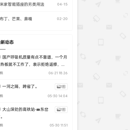
米家智能插座的另类用法
04-15
布丁、芒果、鼻嘎
02-20
最新动态
国产呼吸机质量有点不靠谱，一个月
加热板就不工作了，表示拒绝返修，要
换新要么退货，其实用起来还行的....
熊
06-21 18:26
一河之隔，跨省了。
1图
熊
05-30 14:04
大山深处的高铁站-🚝东岔
1图
站。
熊
05-30 11:51