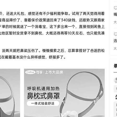
保价，还送大礼包，感觉还有不少福利能争取。试用了两天觉得用着
嘴
看商品降价了，靠着保价政策退回来了340块钱，还顺势又跟商家
大
下单的时候就送了一个消毒宝，这下多出来一个，直接挂到闲鱼上
边地区暂时没货拿不到鼻枕，大概还得再等10天左右，也只能先凑
选
大
，没两天就把鼻梁压伤了。慢慢摸索之后，总算拿捏好了合适的松
现在戴着基本没什么异样感觉，舒服多了。