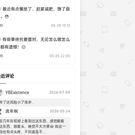
最近有点懈怠了，赶紧减肥，馋了扇
。😳
熊
05-28 13:13
有些事终究要面对，无论怎么做怎么
都有遗憾！😔
熊
05-25 22:00
最近评论
YBExistence
2026-07-09
带了还风险小了很多...
流年啊
2026-05-24
前几年在视频上看到过这东西，感觉戴着
这东西，箍着头，睡觉不太方便😂 我这一
段也有点头疼，不知道是不...