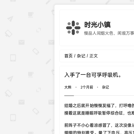
时光小镇
慢品人间烟火色，闲观万
首页
杂记
正文
/
/
入手了一台可孚呼吸机。
大熊
2个月前
杂记
•
•
结婚之后就开始慢慢发福了，打呼噜
摸着这就是睡眠呼吸暂停综合征，也
前阵子不小心着凉感冒了，这次没像
绷绷的特别难受。量了下血压，高压1