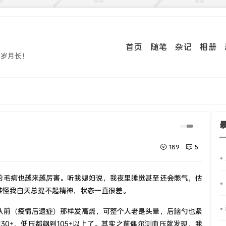
首页
随笔
杂记
相册
事岁月长！
189
5
的毛病也越来越厉害。听我媳妇说，我夜里睡觉甚至还会憋气，估
难怪我白天总提不起精神，状态一直很差。
从前（疫情后遗症）那样发高烧，可整个人老是头晕，后脑勺也紧
30+，低压都飙到105+以上了。其实之前偶尔测血压就发现，我