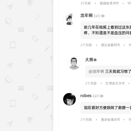
W
29天前
福建省泉州市
•
•
流年啊
Lv.1
前几年在视频上看到过这东
疼，不知道是不是血压的问
W
2个月前
湖北省襄阳市
•
•
大熊
@流年啊
三天我就习惯
2个月前
甘肃省天水市
•
•
robes
Lv.1
现在都好方便联网了数据一
W
2个月前
重庆省重庆市
•
•